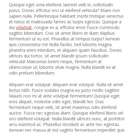
Quisque eget urna eleifend, laoreet velit in, sollicitudin
purus. Donec efficitur orci ut eleifend vehicula? Etiam non
sapien nulla. Pellentesque habitant morbi tristique senectus
et netus et malesuada fames ac turpis egestas. Quisque a
dui
volutpat
, congue ex a, efficitur eros! Fusce commodo
sagittis bibendum. Cras sit amet libero et diam dapibus
fermentum ut eu est. Phasellus at tempus turpis? Aenean
quis consectetur mi! Nulla facilisi. Sed lobortis magna
pharetra enim interdum, et aliquam quam faucibus. Donec
ultrices dui tortor, sit amet blandit ipsum sollicitudin
vehicula! Maecenas lorem neque, fermentum at
ullamcorper ut; lobortis vitae magna. Nulla blandit ex at
odio pretium bibendum.
Aliquam erat volutpat. Aliquam erat volutpat. Nulla sit amet
lectus nibh. Fusce sodales magna eu justo mollis sagittis!
Mauris non mi at ante volutpat fermentum! Quisque eget
eros aliquet, molestie odio eget, blandit leo. Duis
fermentum neque velit, sit amet maximus odio eleifend
auctor. Fusce nec egestas diam. Quisque eleifend libero vel
orci eleifend volutpat. Nulla blandit ultrices nunc, at porttitor
arcu euismod ac. Phasellus tincidunt ac ante nec egestas.
Aenean nec massa at nisl sagittis fermentum imperdiet quis