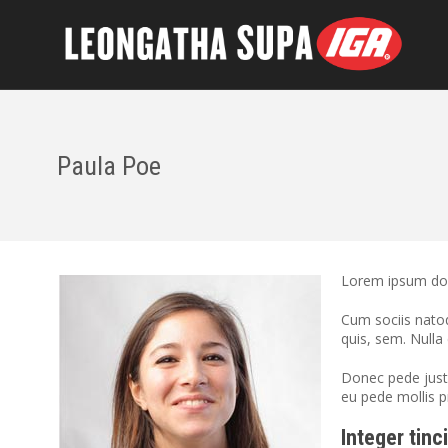
Paula Poe
Lorem ipsum dol
Cum sociis natoq
quis, sem. Null
Donec pede justo,
eu pede mollis p
Integer tinc