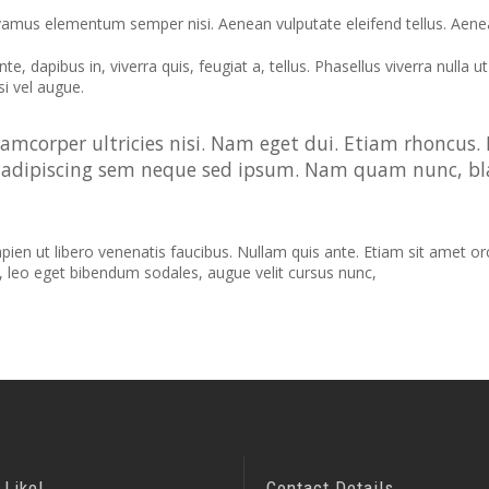
vamus elementum semper nisi. Aenean vulputate eleifend tellus. Aenean 
e, dapibus in, viverra quis, feugiat a, tellus. Phasellus viverra nulla
si vel augue.
lamcorper ultricies nisi. Nam eget dui. Etiam rhoncu
adipiscing sem neque sed ipsum. Nam quam nunc, bland
n ut libero venenatis faucibus. Nullam quis ante. Etiam sit amet orci 
, leo eget bibendum sodales, augue velit cursus nunc,
 Like!
Contact Details