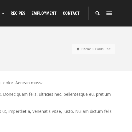
RECIPES
EMPLOYMENT
CONTACT
Home
Paula Poe
et dolor. Aenean massa.
 Donec quam felis, ultricies nec, pellentesque eu, pretium
s ut, imperdiet a, venenatis vitae, justo. Nullam dictum felis