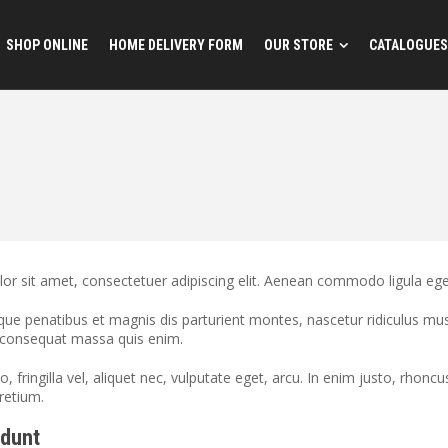
SHOP ONLINE
HOME DELIVERY FORM
OUR STORE
CATALOGUES
or sit amet, consectetuer adipiscing elit. Aenean commodo ligula eg
ue penatibus et magnis dis parturient montes, nascetur ridiculus mus.
a consequat massa quis enim.
 fringilla vel, aliquet nec, vulputate eget, arcu. In enim justo, rhoncu
retium.
idunt