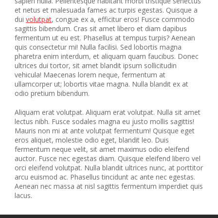
sapien nulla. Pellentesque habitant morbi tristique senectus
et netus et malesuada fames ac turpis egestas. Quisque a
dui
volutpat
, congue ex a, efficitur eros! Fusce commodo
sagittis bibendum. Cras sit amet libero et diam dapibus
fermentum ut eu est. Phasellus at tempus turpis? Aenean
quis consectetur mi! Nulla facilisi. Sed lobortis magna
pharetra enim interdum, et aliquam quam faucibus. Donec
ultrices dui tortor, sit amet blandit ipsum sollicitudin
vehicula! Maecenas lorem neque, fermentum at
ullamcorper ut; lobortis vitae magna. Nulla blandit ex at
odio pretium bibendum.
Aliquam erat volutpat. Aliquam erat volutpat. Nulla sit amet
lectus nibh. Fusce sodales magna eu justo mollis sagittis!
Mauris non mi at ante volutpat fermentum! Quisque eget
eros aliquet, molestie odio eget, blandit leo. Duis
fermentum neque velit, sit amet maximus odio eleifend
auctor. Fusce nec egestas diam. Quisque eleifend libero vel
orci eleifend volutpat. Nulla blandit ultrices nunc, at porttitor
arcu euismod ac. Phasellus tincidunt ac ante nec egestas.
Aenean nec massa at nisl sagittis fermentum imperdiet quis
lacus.